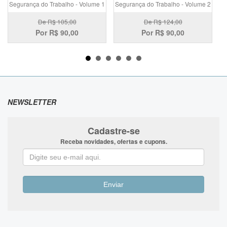
Segurança do Trabalho - Volume 1
Segurança do Trabalho - Volume 2
Se
De R$ 105,00
De R$ 124,00
Por R$
90,00
Por R$
90,00
NEWSLETTER
Cadastre-se
Receba novidades, ofertas e cupons.