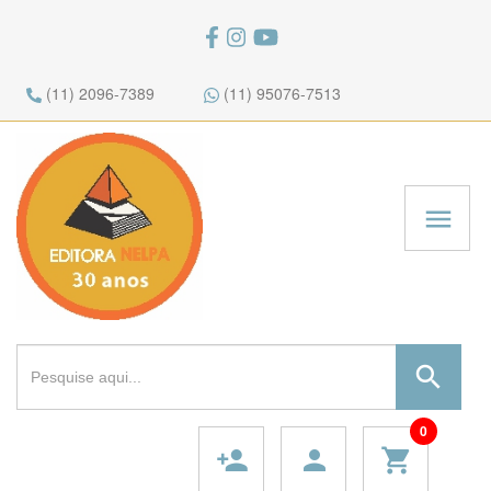
(11) 2096-7389
(11) 95076-7513
menu
search
0
person_add
person
shopping_cart